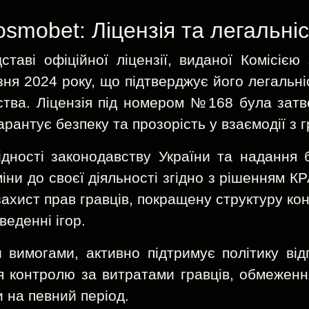
smobet: Ліцензія та легальні
таві офіційної ліцензії, виданої Комісією
ня 2024 року, що підтверджує його легальніс
ства. Ліцензія під номером №168 була затв
гарантує безпеку та прозорість у взаємодії з 
ідності законодавству України та надання 
іни до своєї діяльності згідно з рішенням КР
захист прав гравців, покращену структуру к
веденні ігор.
и вимогами, активно підтримує політику від
я контролю за витратами гравців, обмеження
 на певний період.