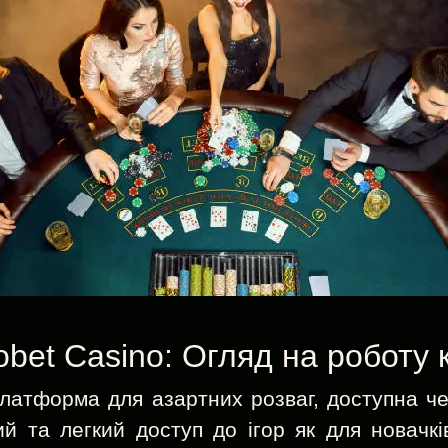
bet Casino: Огляд на роботу 
латформа для азартних розваг, доступна че
 та легкий доступ до ігор як для новачків,