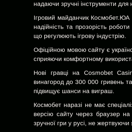
надаючи зручні інструменти для на
Ігровий майданчик Космобет.ЮА 
надійність та прозорість роботи
що регулюють ігрову індустрію.
Офіційною мовою сайту є українс
сприяючи комфортному використа
Нові гравці на Cosmobet Casi
винагород до 300 000 гривень та
підвищує шанси на виграш.
Космобет наразі не має спеціалі
версію сайту через браузер на
зручної гри у русі, не жертвуючи 