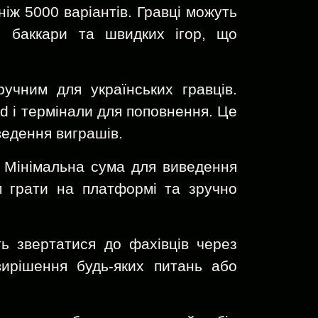
іж 5000 варіантів. Гравці можуть
у, баккари та швидких ігор, що
чним для українських гравців.
d і термінали для поповнення. Це
ведення виграшів.
. Мінімальна сума для виведення
м грати на платформі та зручно
ть звертатися до фахівців через
ирішення будь-яких питань або