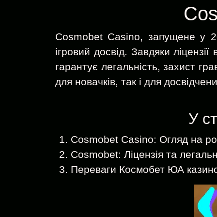
Cos
Cosmobet Casino, запущене у 2
ігровий досвід. Завдяки ліцензії
гарантує легальність, захист гра
для новачків, так і для досвідчени
У с
Cosmobet Casino: Огляд на ро
Cosmobet: Ліцензія та легальн
Переваги Космобет ЮА казин