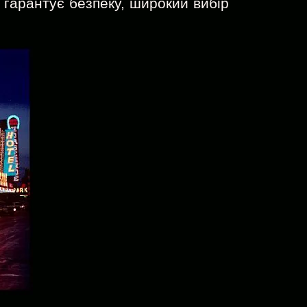
 гарантує безпеку, широкий вибір