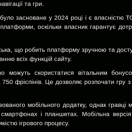
вігації та гри.
було засноване у 2024 році і є власністю
 платформи, оскільки власник гарантує дотр
ька, що робить платформу зручною та досту
нню всіх функцій сайту.
no можуть скористатися вітальним бонус
 750 фріспінів. Це дозволяє розпочати гру з
зованого мобільного додатку, однак гравці
 смартфонах і планшетах. Мобільна версія
якістю ігрового процесу.