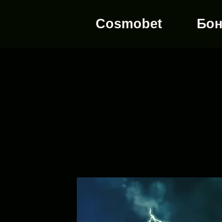
Cosmobet
Бон