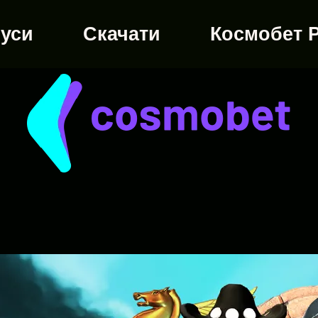
уси
Скачати
Космобет 