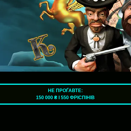
НЕ ПРОҐАВТЕ:
150 000 ₴ І 550 ФРІСПІНІВ