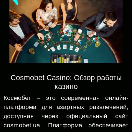
Cosmobet Casino: Обзор работы
казино
Космобет – это современная онлайн-
платформа для азартных развлечений,
доступная через официальный сайт
cosmobet.ua. Платформа обеспечивает