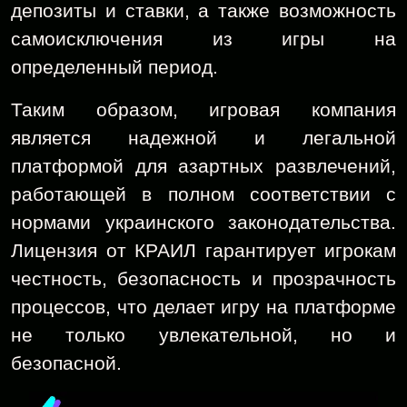
депозиты и ставки, а также возможность
самоисключения из игры на
определенный период.
Таким образом, игровая компания
является надежной и легальной
платформой для азартных развлечений,
работающей в полном соответствии с
нормами украинского законодательства.
Лицензия от КРАИЛ гарантирует игрокам
честность, безопасность и прозрачность
процессов, что делает игру на платформе
не только увлекательной, но и
безопасной.