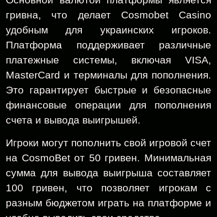
гривна, что делает Cosmobet Casino
удобным для украинских игроков.
Платформа поддерживает различные
платежные системы, включая VISA,
MasterCard и терминалы для пополнения.
Это гарантирует быстрые и безопасные
финансовые операции для пополнения
счета и вывода выигрышей.
Игроки могут пополнить свой игровой счет
на CosmoBet от 50 гривен. Минимальная
сумма для вывода выигрыша составляет
100 гривен, что позволяет игрокам с
разным бюджетом играть на платформе и