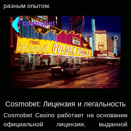
разным опытом.
Cosmobet: Лицензия и легальность
Cosmobet Casino работает на основании
официальной лицензии, выданной