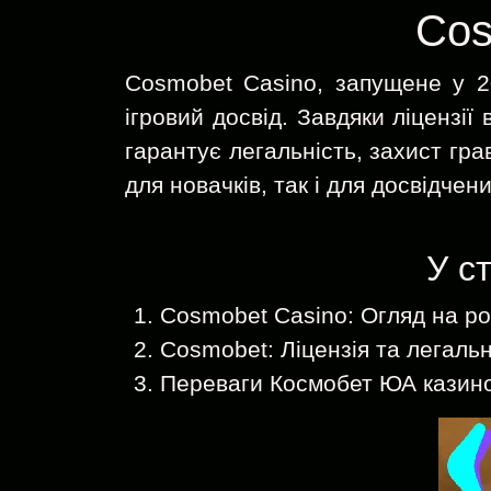
Cos
Cosmobet Casino, запущене у 2
ігровий досвід. Завдяки ліцензії
гарантує легальність, захист гра
для новачків, так і для досвідчени
У с
Cosmobet Casino: Огляд на ро
Cosmobet: Ліцензія та легальн
Переваги Космобет ЮА казин