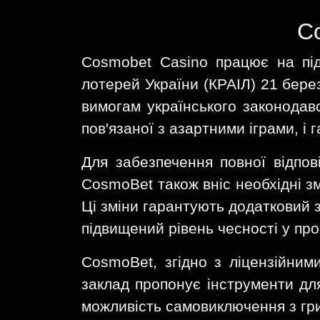
Co
Cosmobet Casino працює на підс
лотерей України (КРАІЛ) 21 берез
вимогам українського законодав
пов'язаної з азартними іграми, і 
Для забезпечення повної відпов
CosmoBet також вніс необхідні зм
Ці зміни гарантують додатковий 
підвищений рівень чесності у про
CosmoBet, згідно з ліцензійним
заклад пропонує інструменти дл
можливість самовиключення з гри