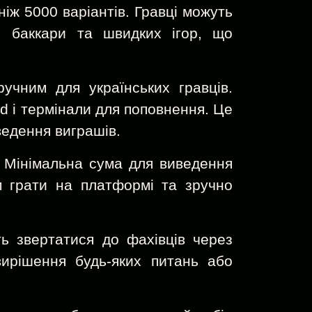
іж 5000 варіантів. Гравці можуть
у, баккари та швидких ігор, що
чним для українських гравців.
d і термінали для поповнення. Це
ведення виграшів.
. Мінімальна сума для виведення
м грати на платформі та зручно
ть звертатися до фахівців через
ирішення будь-яких питань або