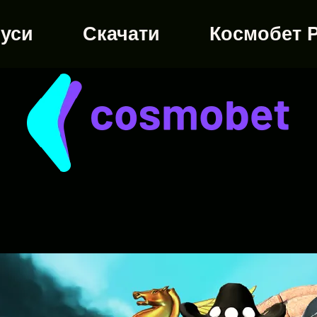
уси
Скачати
Космобет 