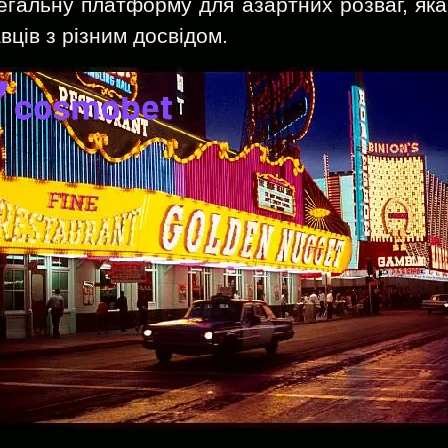
гальну платформу для азартних розваг, яка
вців з різним досвідом.