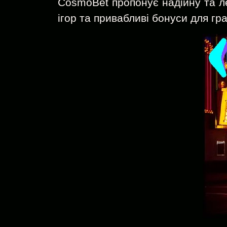
CosmoBet пропонує надійну та ле
ігор та привабливі бонуси для гра