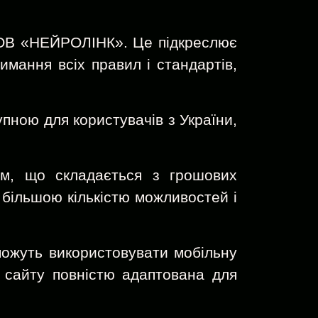
 ТОВ «НЕЙРОЛІНК». Це підкреслює
имання всіх правил і стандартів,
пною для користувачів з України,
ом, що складається з грошових
 більшою кількістю можливостей і
 можуть використовувати мобільну
 сайту повністю адаптована для