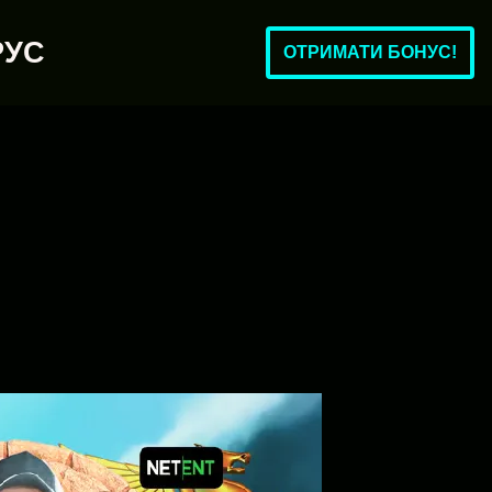
РУС
ОТРИМАТИ БОНУС!