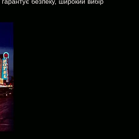
 гарантує безпеку, широкий вибір