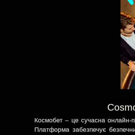
Cosmo
Космобет – це сучасна онлайн-п
Платформа забезпечує безпечний