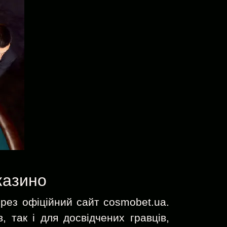
казино
рез офіційний сайт cosmobet.ua.
 так і для досвідчених гравців,